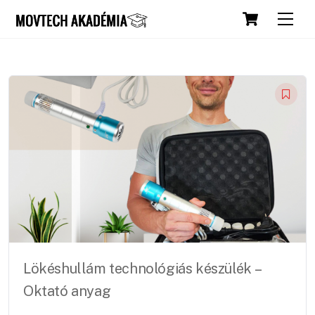
Skip
Cart
Men
to
content
Lökéshullám technológiás készülék –
Oktató anyag