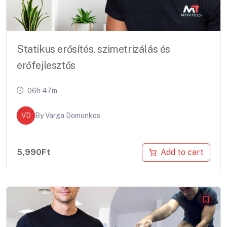
Statikus erősítés, szimetrizálás és
erőfejlesztős
06h 47m
VD
By
Varga Domonkos
Add to cart
5,990
Ft