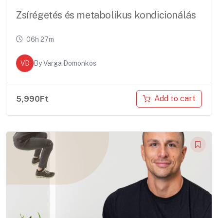
Zsírégetés és metabolikus kondicionálás
06h 27m
VD
By
Varga Domonkos
Add to cart
5,990
Ft