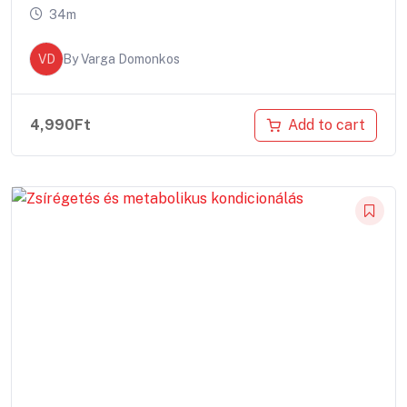
34m
VD
By
Varga Domonkos
Add to cart
4,990
Ft