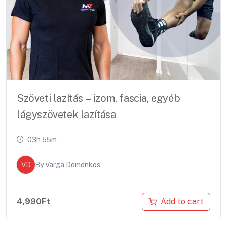
Szöveti lazítás – izom, fascia, egyéb
lágyszövetek lazítása
03h 55m
VD
By
Varga Domonkos
Add to cart
4,990
Ft