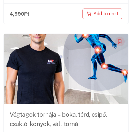
Add to cart
4,990
Ft
Végtagok tornája – boka, térd, csípő,
csukló, könyök, váll tornái