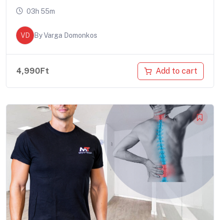
03h 55m
VD
By
Varga Domonkos
Add to cart
4,990
Ft