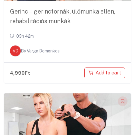
Gerinc – gerinctornák, ülőmunka ellen,
rehabilitációs munkák
03h 42m
VD
By
Varga Domonkos
Add to cart
4,990
Ft