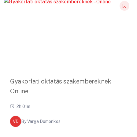
Gyakorlati oktatás szakembereknek –
Online
2h 01m
VD
By
Varga Domonkos