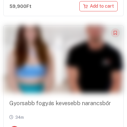
Add to cart
59,900
Ft
Gyorsabb fogyás kevesebb narancsbőr
34m