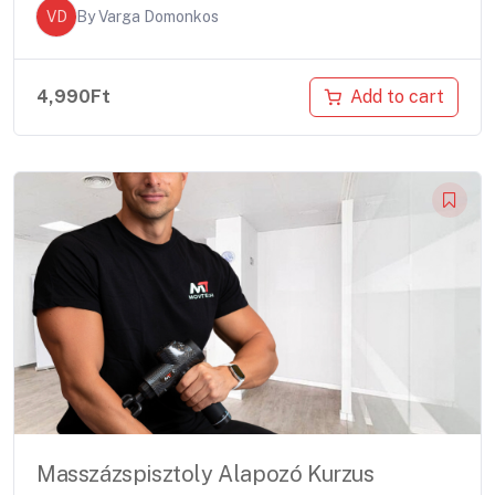
VD
By
Varga Domonkos
Add to cart
4,990
Ft
Masszázspisztoly Alapozó Kurzus