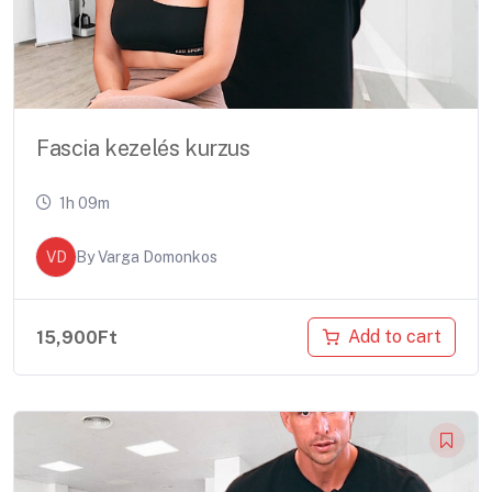
Fascia kezelés kurzus
1h 09m
VD
By
Varga Domonkos
Add to cart
15,900
Ft