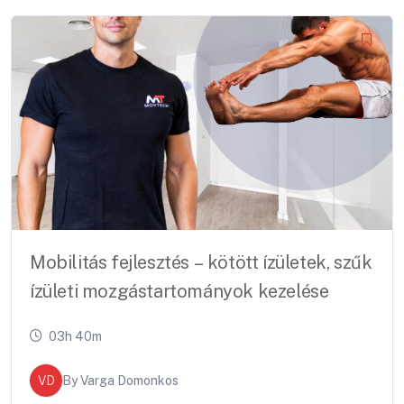
Mobilitás fejlesztés – kötött ízületek, szűk
ízületi mozgástartományok kezelése
03h 40m
VD
By
Varga Domonkos