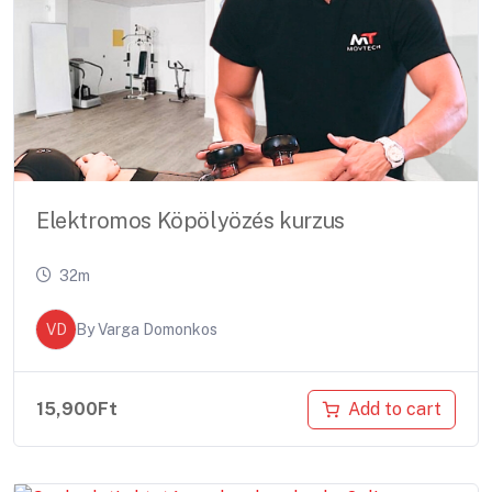
Elektromos Köpölyözés kurzus
32m
VD
By
Varga Domonkos
Add to cart
15,900
Ft