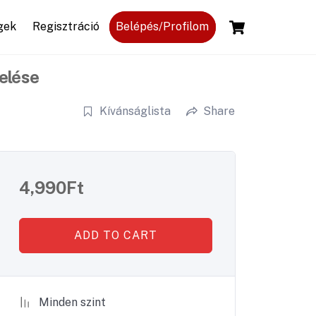
Cart
gek
Regisztráció
Belépés/Profilom
zelése
Kívánságlista
Share
4,990
Ft
ADD TO CART
Minden szint