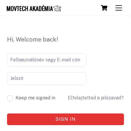
Skip
Cart
Men
to
content
Hi, Welcome back!
Keep me signed in
Elfelejtetted a jelszavad?
SIGN IN