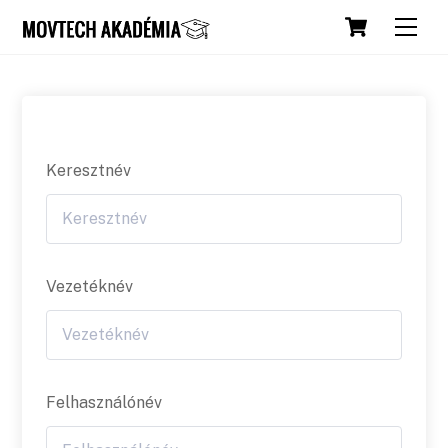
Skip
Cart
Men
to
content
Keresztnév
Vezetéknév
Felhasználónév