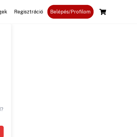
Cart
gek
Regisztráció
Belépés/Profilom
d?