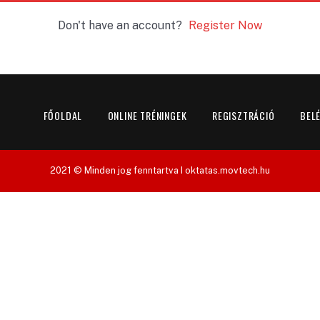
Don't have an account?
Register Now
FŐOLDAL
ONLINE TRÉNINGEK
REGISZTRÁCIÓ
BEL
2021 © Minden jog fenntartva I oktatas.movtech.hu