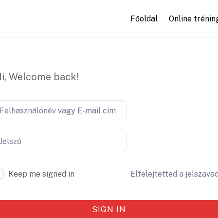
Főoldal
Online trénin
i, Welcome back!
Keep me signed in
Elfelejtetted a jelszava
SIGN IN