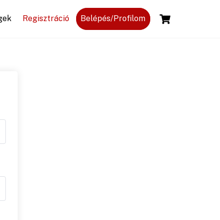
Cart
gek
Regisztráció
Belépés/Profilom