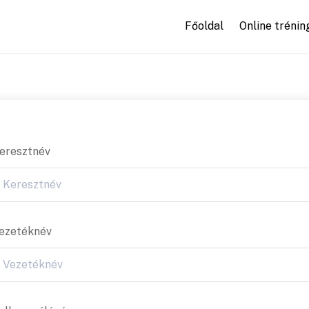
Főoldal
Online trénin
eresztnév
ezetéknév