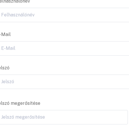
elhasználónév
-Mail
elszó
elszó megerősítése