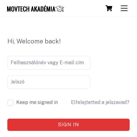
Skip
Cart
Men
to
content
Hi, Welcome back!
Keep me signed in
Elfelejtetted a jelszavad?
SIGN IN