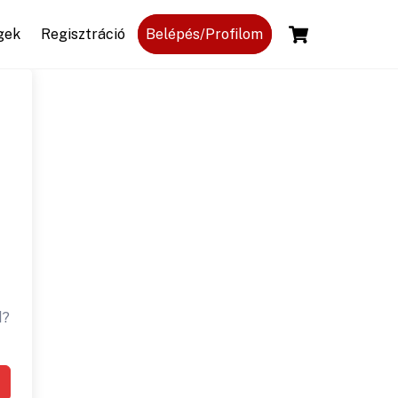
Cart
gek
Regisztráció
Belépés/Profilom
d?