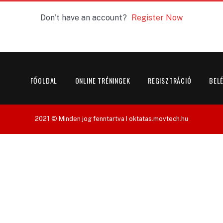
Don't have an account?
Register Now
FŐOLDAL
ONLINE TRÉNINGEK
REGISZTRÁCIÓ
BEL
2021 © Minden jog fenntartva I oktatas.movtech.hu