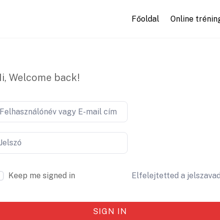
Főoldal
Online trénin
i, Welcome back!
Keep me signed in
Elfelejtetted a jelszava
SIGN IN