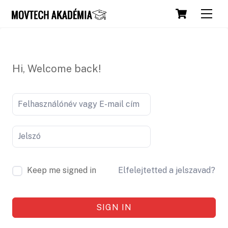
Skip
Cart
Men
to
content
Hi, Welcome back!
Keep me signed in
Elfelejtetted a jelszavad?
SIGN IN