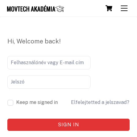
Skip
Cart
Men
to
content
Hi, Welcome back!
Keep me signed in
Elfelejtetted a jelszavad?
SIGN IN