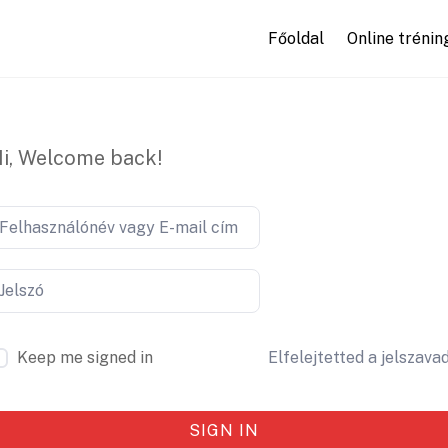
Főoldal
Online trénin
i, Welcome back!
Keep me signed in
Elfelejtetted a jelszava
SIGN IN