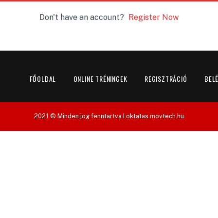
Don't have an account?
Register Now
FŐOLDAL
ONLINE TRÉNINGEK
REGISZTRÁCIÓ
BEL
2021 © Minden jog fenntartva I oktatas.movtech.hu