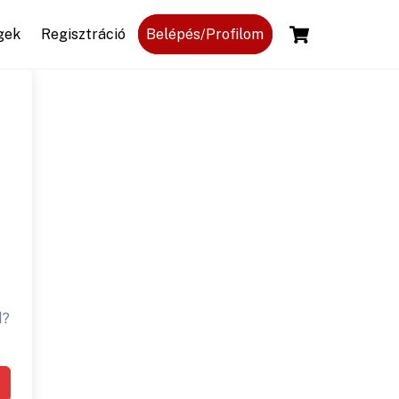
Cart
gek
Regisztráció
Belépés/Profilom
d?