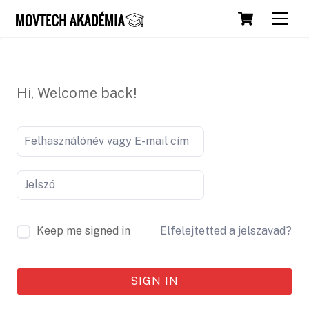
Skip
Cart
Men
to
content
Hi, Welcome back!
Keep me signed in
Elfelejtetted a jelszavad?
SIGN IN