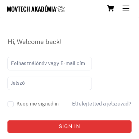
Skip
Cart
Men
to
content
Hi, Welcome back!
Keep me signed in
Elfelejtetted a jelszavad?
SIGN IN