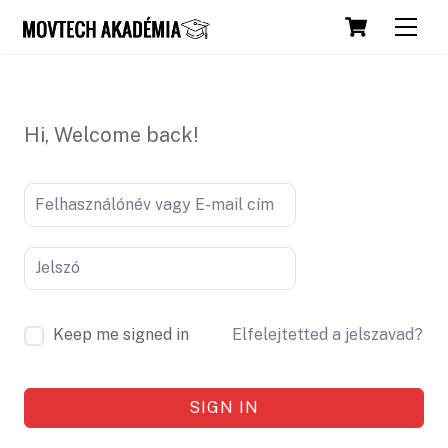
Skip
Cart
Men
to
content
Hi, Welcome back!
Keep me signed in
Elfelejtetted a jelszavad?
SIGN IN