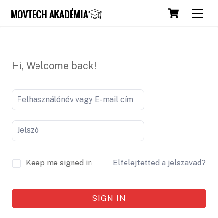
Skip
Cart
Men
to
content
Hi, Welcome back!
Keep me signed in
Elfelejtetted a jelszavad?
SIGN IN