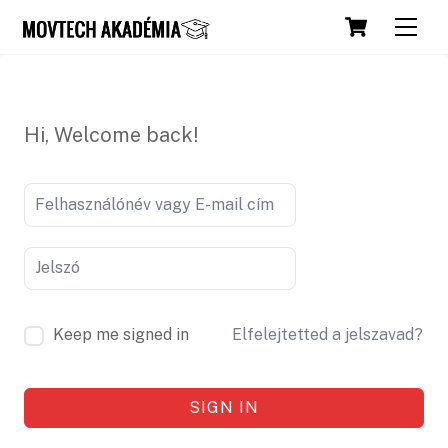
Skip
Cart
Men
to
content
Hi, Welcome back!
Keep me signed in
Elfelejtetted a jelszavad?
SIGN IN