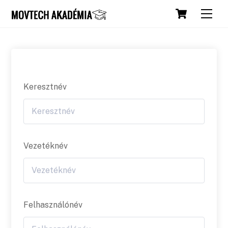
Skip
Cart
Men
to
content
Keresztnév
Vezetéknév
Felhasználónév