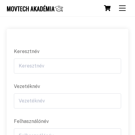
Skip
Cart
Men
to
content
Keresztnév
Vezetéknév
Felhasználónév